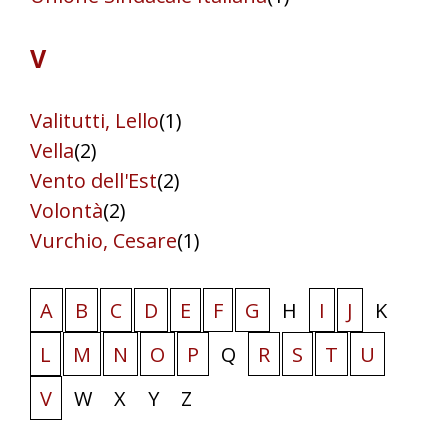
V
Valitutti, Lello
(1)
Vella
(2)
Vento dell'Est
(2)
Volontà
(2)
Vurchio, Cesare
(1)
A
B
C
D
E
F
G
H
I
J
K
L
M
N
O
P
Q
R
S
T
U
V
W
X
Y
Z