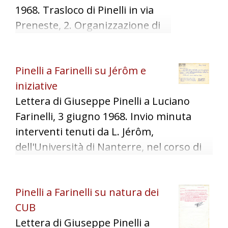
1968. Trasloco di Pinelli in via
Preneste, 2. Organizzazione di
iniziative politiche e culturali
(teatro) da parte dei gruppi di
Pinelli a Farinelli su Jérôm e
Milano.
iniziative
Lettera di Giuseppe Pinelli a Luciano
Farinelli, 3 giugno 1968. Invio minuta
interventi tenuti da L. Jérôm,
dell'Università di Nanterre, nel corso di
diverse iniziative a Milano in università e
circoli.
Pinelli a Farinelli su natura dei
CUB
Lettera di Giuseppe Pinelli a