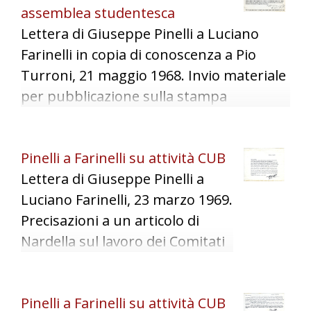
assemblea studentesca
Lettera di Giuseppe Pinelli a Luciano
Farinelli in copia di conoscenza a Pio
Turroni, 21 maggio 1968. Invio materiale
per pubblicazione sulla stampa
anarchica, contatti con gruppi, cenni
all'assemblea studentesca al circolo
Pinelli a Farinelli su attività CUB
"Ponte della Ghisolfa" il 25 maggio 1968
Lettera di Giuseppe Pinelli a
(da cui le pubblicazioni "La meritocrazia",
Luciano Farinelli, 23 marzo 1969.
"Rivoluzione studentesca").
Precisazioni a un articolo di
Nardella sul lavoro dei Comitati
Unitari di Base e assemblee con
i lavoratori.
Pinelli a Farinelli su attività CUB