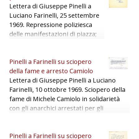
Lettera di Giuseppe Pinelli a
Mauri per discutere la difesa dei
Luciano Farinelli, 25 settembre
compagni. Volontà di rispondere a un
1969. Repressione poliziesca
articolo comparso sulla rivista "Vento
delle manifestazioni di piazza;
dell'Est".
questioni amministrative e
scambio materiale.
Pinelli a Farinelli su sciopero
della fame e arresto Camiolo
Lettera di Giuseppe Pinelli a Luciano
Farinelli, 10 ottobre 1969. Sciopero della
fame di Michele Camiolo in solidarietà
con gli anarchici arrestati per gli
attentati del 25 aprile 1969 a Milano.
Notizia del suo arresto e trasporto
Pinelli a Farinelli su sciopero
forzato all'Ospedale Fatebenefratelli.