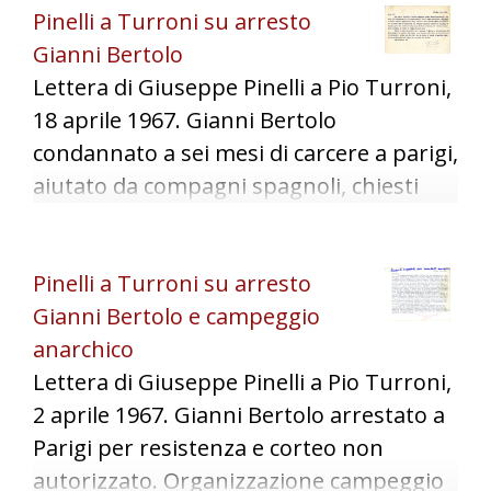
Pinelli a Turroni su arresto
"L'Internazionale".
Gianni Bertolo
Lettera di Giuseppe Pinelli a Pio Turroni,
18 aprile 1967. Gianni Bertolo
condannato a sei mesi di carcere a parigi,
aiutato da compagni spagnoli, chiesti
rimborsi al Comitato Nazionale Pro
Vittime Politiche. Preparazione manifesti
Pinelli a Turroni su arresto
per primo maggio.
Gianni Bertolo e campeggio
anarchico
Lettera di Giuseppe Pinelli a Pio Turroni,
2 aprile 1967. Gianni Bertolo arrestato a
Parigi per resistenza e corteo non
autorizzato. Organizzazione campeggio