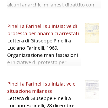
alcuni anarchici milanesi, dibattito con
compagno francese S. Dupont, risposte
ad articolo pubblicato sulla testata
Pinelli a Farinelli su iniziative di
"Vento dell'est".
protesta per anarchici arrestati
Lettera di Giuseppe Pinelli a
Luciano Farinelli, 1969.
Organizzazione manifestazioni
e iniziative di protesta per
l'arresto di alcuni anarchici.
Pinelli a Farinelli su iniziative e
situazione milanese
Lettera di Giuseppe Pinelli a
Luciano Farinelli, 28 dicembre