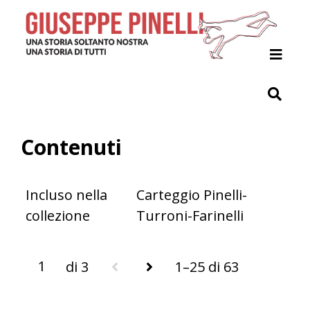
Home
Il Progetto
Giuseppe Pinelli
Contenuti
Archivio
Indici
Incluso nella
Carteggio Pinelli-
collezione
Turroni-Farinelli
Contribuisci
di 3
1–25 di 63