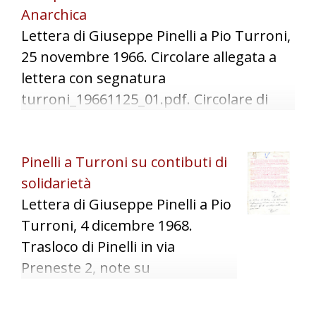
Anarchica
Anarchica Europea a Milano per il
Lettera di Giuseppe Pinelli a Pio Turroni,
dicembre 1966. Elenco adesioni (Italia:
25 novembre 1966. Circolare allegata a
Milano, Torino, Brescia, Vicenza, Valenza,
lettera con segnatura
Savona, Genova, Iglesias; Francia: Parigi).
turroni_19661125_01.pdf. Circolare di
Richiesta testi interventi.
Gioventù Libertaria a firma di Antonella
Schaede ai gruppi giovanili anarchici e
Pinelli a Turroni su contibuti di
compagni su organizzazione della
solidarietà
Conferenza della Gioventù Anarchica
Lettera di Giuseppe Pinelli a Pio
Europea per il natale 1966, elenco delle
Turroni, 4 dicembre 1968.
adesioni (Olanda: De Vrje, Provo; Francia:
Trasloco di Pinelli in via
CLJA; Inghilterra: Jim Huggon; Italia:
Preneste 2, note su
gruppi di Torino, Brescia, Vicenza,
dichiarazioni fatte da Ivo Della
Valenza, Alessandria, Savona).
Savia, situazione contributi vari