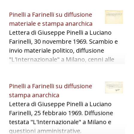
invio opuscolo "Lavoro manuale e lavoro
Pinelli a Farinelli su diffusione
intellettuale" della Gioventù Libertaria.
materiale e stampa anarchica
Lettera di Giuseppe Pinelli a Luciano
Farinelli, 30 novembre 1969. Scambio e
invio materiale politico, diffusione
"L'Internazionale" a Milano, cenni alle
attività del circolo "Ponte della Ghisolfa".
Pinelli a Farinelli su diffusione
stampa anarchica
Lettera di Giuseppe Pinelli a Luciano
Farinelli, 25 febbraio 1969. Diffusione
testata "L'Internazionale" a Milano e
questioni amministrative.