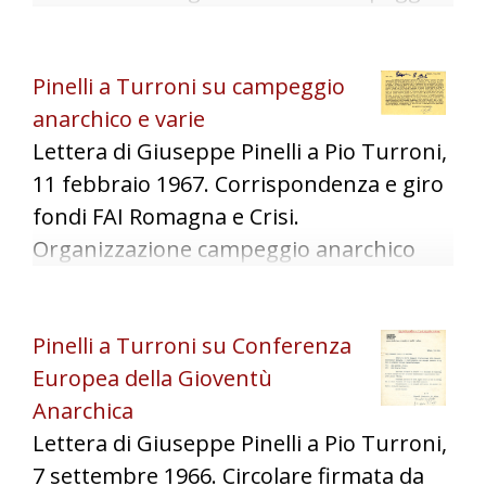
anarchico. Chiusura libreria GL e ricerca
nuova sede indipendente dalla FAI.
Pinelli a Turroni su campeggio
anarchico e varie
Lettera di Giuseppe Pinelli a Pio Turroni,
11 febbraio 1967. Corrispondenza e giro
fondi FAI Romagna e Crisi.
Organizzazione campeggio anarchico
presso Pian di Spagna (lago di Como) per
l'estate 1967. Gestione libreria della
Pinelli a Turroni su Conferenza
Gioventù Libertaria e ricerca di una
Europea della Gioventù
nuova sede.
Anarchica
Lettera di Giuseppe Pinelli a Pio Turroni,
7 settembre 1966. Circolare firmata da