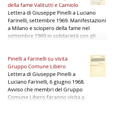
della fame Valitutti e Camiolo
Questioni amministrative e cenno al
Lettera di Giuseppe Pinelli a Luciano
convegno dei GIA (Gruppi di Iniziativa
Farinelli, settembre 1969. Manifestazioni
Anarchica) del 2 novembre 1969.
a Milano e sciopero della fame nel
settembre 1969 in solidarietà con gli
anarchici arrestati per gli attentati del 25
aprile 1969 a Milano. Notizia arresto di
Pinelli a Farinelli su visita
Lello Valitutti assistito dall'avvocato
Gruppo Comune Libero
Boneschi e Mala???ine, sciopero della
Lettera di Giuseppe Pinelli a
fame a oltranza di Michele Camiolo.
Luciano Farinelli, 6 giugno 1968.
Avviso che membri del Gruppo
Comune Libero faranno visita a
Farinelli con materiale da
pubblicare sulla testata