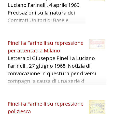
Luciano Farinelli, 4 aprile 1969.
Precisazioni sulla natura dei
Comitati Unitari di Base e
sull'uso della sigla USI (Unione
Sindacale Italiana) nella loro
Pinelli a Farinelli su repressione
attività, probabilmente
per attentati a Milano
motivate da una polemica in
Lettera di Giuseppe Pinelli a Luciano
corso. Organizzazione e
Farinelli, 27 giugno 1968. Notizia di
diffusione per strada
convocazione in questura per diversi
("strillonaggio") della testata
compagni a causa di una serie di
"L'Internazionale".
attentati dimostrativi a Milano nel mese
di giugno; Daniele Tito processato per
Pinelli a Farinelli su repressione
aver organizzato una manifestazione;
poliziesca
appuntamento tra Pinelli e l'avvocato