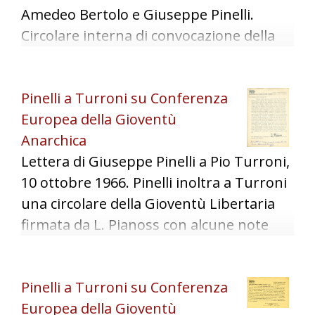
Amedeo Bertolo e Giuseppe Pinelli.
Circolare interna di convocazione della
conferenza della Gioventù Anarchica
Europea per il natale 1966 a Milano.
Pinelli a Turroni su Conferenza
Europea della Gioventù
Anarchica
Lettera di Giuseppe Pinelli a Pio Turroni,
10 ottobre 1966. Pinelli inoltra a Turroni
una circolare della Gioventù Libertaria
firmata da L. Pianoss con alcune note
manoscritte, allegata alla lettera del 10
ottobre 1965 con segnatura
Pinelli a Turroni su Conferenza
turroni_19661010_01.pdf. Conferma
Europea della Gioventù
organizzazione conferenza Gioventù