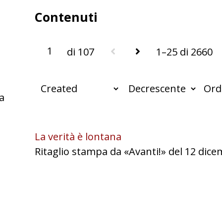
Contenuti
di 107
1–25 di 2660
Ord
da
La verità è lontana
Ritaglio stampa da «Avanti!» del 12 dic