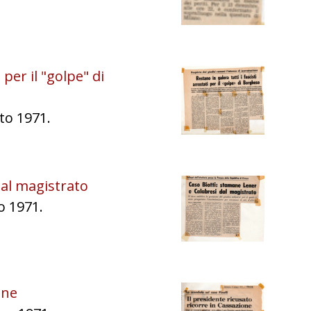
 per il "golpe" di
to 1971.
dal magistrato
o 1971.
one