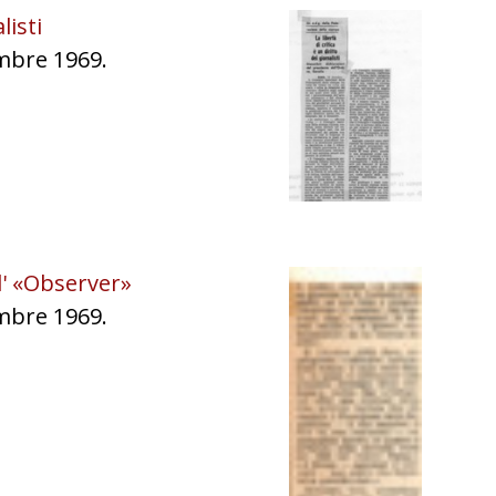
listi
embre 1969.
ll' «Observer»
embre 1969.